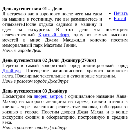
День путешествия 01 - Дели
Печать
Я встречаю вас в аэропорту после чего мы едем
E-mail
на машине в гостиницу, где вы размещаетесь и
отдыхаете.После отдыха садимся в машину и
едем на экскурсию. В этот день мы посмотрим
велечественный
Красный форт
, одну из самых высоких
мечетей в мире Джама Масджид,и конечно посетим
мемориальный парк Махатмы Ганди.
Ночь в городе Дели
День путешествия 02 Дели- Джайпур(270км)
Переезд в самый колоритный город индии-розовый город
Джайпур
. Посещение жиивописного храмого комплекса
галта. Ювелирные текстильные и сувенирные магазины.
Ночь в
розовом
городе
Джайпуре
День
путешествия
03 Джайпур
Посмотрим на
дворец ветров
( официальное название Хава-
Махал) из которого женщины из гарема, словно птички в
клетке - через маленькие решетчатые окошки, наблюдали за
жизнью в городе. Посетим дворец Джал Махал, и в конце
экскурсии сходим в обсерваторию, построенную в средние
века.
Ночь в розовом
городе
Джайпур.