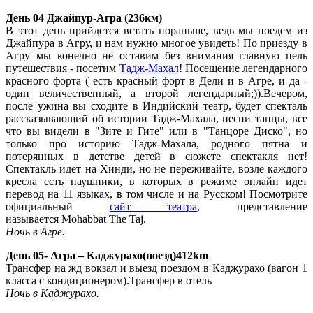
День 04 Джайпур-Агра
(236км)
В этот день прийдется встать пораньше, ведь мы поедем из
Джайпура в Агру, и нам нужно многое увидеть! По приезду в
Агру мы конечно не оставим без внимания главную цель
путешествия - посетим
Тадж-Махал
! Посещение легендарного
красного форта ( есть красный форт в Дели и в Агре, и да -
один величественный, а второй легендарный;)).Вечером,
после ужина вы сходите в Индийский театр, будет спекталь
рассказывающий об истории Тадж-Махала, песни танцы, все
что вы видели в "Зите и Гите" или в "Танцоре Диско", но
только про историю Тадж-Махала, родного пятна и
потерянных в детстве детей в сюжете спектакля нет!
Спектакль идет на Хинди, но не переживайте, возле каждого
кресла есть наушники, в которых в режиме онлайн идет
перевод на 11 языках, в том числе и на Русском!
Посмотрите
официальный
сайт театра
, представление
называется
Mohabbat The Taj.
Ночь в Агре.
День 05- Агра – Каджурахо(поезд)412km
Трансфер на жд вокзал и выезд поездом в Каджурахо (вагон 1
класса с кондиционером).Трансфер в отель
Ночь в Каджурахо.