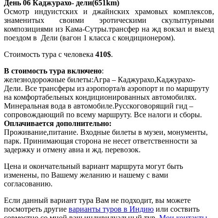
День 06 Каджурахо- дели(651km)
Осмотр индуистских и джайнских храмовых комплексов,
знаменитых своими эротическими скульптурными
композициями из Кама-Сутры.трансфер на жд вокзал и выезд
поездом в Дели (вагон 1 класса с кондиционером).
Стоимость тура с человека
410$
.
В стоимость тура включено
:
железнодорожные билеты:Агра – Каджурахо,Каджурахо-
Дели. Все трансферы из аэропорта/в аэропорт и по маршруту
на комфортабельных кондиционированных автомобилях.
Минеральная вода в автомобиле.Русскоговорящий гид –
сопровождающий по всему маршруту. Все налоги и сборы.
Оплачивается дополнительно:
Проживание,питание. Входные билеты в музеи, монументы,
парк. Принимающая сторона не несет ответственности за
задержку и отмену авиа и жд. перевозок.
Цена и окончательный вариант маршрута могут быть
изменены, по Вашему желанию и нашему с вами
согласованию.
Если данный вариант тура Вам не подходит, вы можете
посмотреть другие
варианты туров в Индию
или соствить
совместно со мной ваш индивидуальный тур.
Мои контакты.