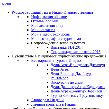
Menu
Русскоговорящий гид в Индии
Главная страница
Информация обо мне
Отзывы обо мне
Моя лицензия гида
Мои контакты
Мои видео с экскурсий
Мои фотографии с туристами
Сопровождение деловых встреч
Выставка FDI 2014
Сопровождение встречи 2016
Путешествие в Индию
Мои туристические предложения
Все варианты туров в Индию
Дели-Агра-Вриндаван-Джайпур
Полезная
Дели-Агра
Дели-Биканер-Джайпур-
Рантамбор
Экскурсии по Дели
Дели-Джайпур-Агра-Каджурахо
Дели-Агра-Джайпур-Варанаси
Тур по Золотому Треугольнику
Аюрведа в Индиии
Личный водитель в Индии
информация
Полезная информация для путешествия