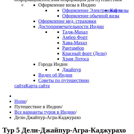
Оформление визы в Индию
Оформление Электронной визы
Карта
Оформление обычной визы
Оформление мед. страховки
Достопримечательности Индии
Тадж-Махал
Амбер Форт
Хава-Махал
Рантамбор
Красный форт (Дели)
Храм Лотоса
Города Индии
Джайпур
Видео об Индии
Советы по путешествию
сайта
Карта сайта
Home
/
Путешествие в Индию
/
Все варианты туров в Индию
/
Дели-Джайпур-Агра-Каджурахо
Тур 5 Дели-Джайпур-Агра-Каджурахо