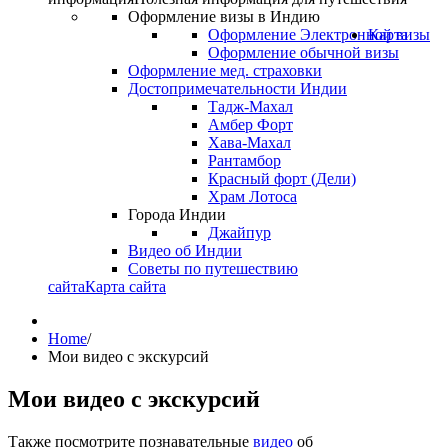
Оформление визы в Индию
Оформление Электронной визы
Карта
Оформление обычной визы
Оформление мед. страховки
Достопримечательности Индии
Тадж-Махал
Амбер Форт
Хава-Махал
Рантамбор
Красный форт (Дели)
Храм Лотоса
Города Индии
Джайпур
Видео об Индии
Советы по путешествию
сайта
Карта сайта
Home
/
Мои видео с экскурсий
Мои видео с экскурсий
Также посмотрите познавательные
видео
об