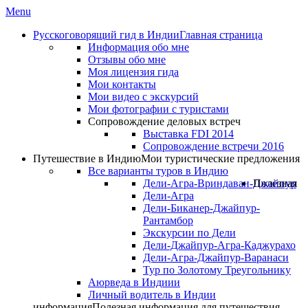
Menu
Русскоговорящий гид в Индии
Главная страница
Информация обо мне
Отзывы обо мне
Моя лицензия гида
Мои контакты
Мои видео с экскурсий
Мои фотографии с туристами
Сопровождение деловых встреч
Выставка FDI 2014
Сопровождение встречи 2016
Путешествие в Индию
Мои туристические предложения
Все варианты туров в Индию
Дели-Агра-Вриндаван-Джайпур
Полезная
Дели-Агра
Дели-Биканер-Джайпур-
Рантамбор
Экскурсии по Дели
Дели-Джайпур-Агра-Каджурахо
Дели-Агра-Джайпур-Варанаси
Тур по Золотому Треугольнику
Аюрведа в Индиии
Личный водитель в Индии
информация
Полезная информация для путешествия