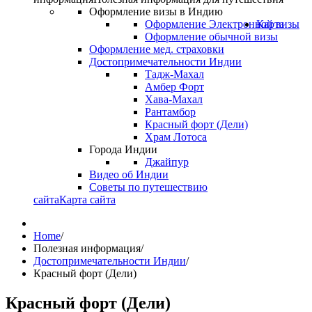
Оформление визы в Индию
Оформление Электронной визы
Карта
Оформление обычной визы
Оформление мед. страховки
Достопримечательности Индии
Тадж-Махал
Амбер Форт
Хава-Махал
Рантамбор
Красный форт (Дели)
Храм Лотоса
Города Индии
Джайпур
Видео об Индии
Советы по путешествию
сайта
Карта сайта
Home
/
Полезная информация
/
Достопримечательности Индии
/
Красный форт (Дели)
Красный форт (Дели)