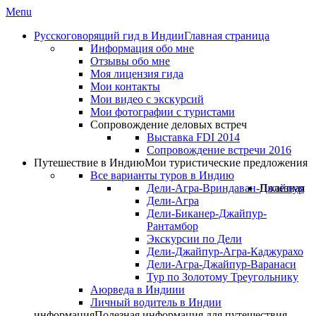
Menu
Русскоговорящий гид в Индии
Главная страница
Информация обо мне
Отзывы обо мне
Моя лицензия гида
Мои контакты
Мои видео с экскурсий
Мои фотографии с туристами
Сопровождение деловых встреч
Выставка FDI 2014
Сопровождение встречи 2016
Путешествие в Индию
Мои туристические предложения
Все варианты туров в Индию
Дели-Агра-Вриндаван-Джайпур
Полезная
Дели-Агра
Дели-Биканер-Джайпур-
Рантамбор
Экскурсии по Дели
Дели-Джайпур-Агра-Каджурахо
Дели-Агра-Джайпур-Варанаси
Тур по Золотому Треугольнику
Аюрведа в Индиии
Личный водитель в Индии
информация
Полезная информация для путешествия